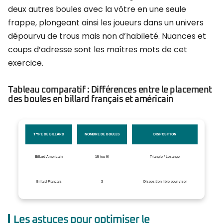
deux autres boules avec la vôtre en une seule
frappe, plongeant ainsi les joueurs dans un univers
dépourvu de trous mais non d’habileté. Nuances et
coups d’adresse sont les maîtres mots de cet
exercice.
Tableau comparatif : Différences entre le placement
des boules en billard français et américain
TYPE DE BILLARD
NOMBRE DE BOULES
DISPOSITION
Billard Américain
15 (ou 9)
Triangle / Losange
Billard Français
3
Disposition libre pour viser
Les astuces pour optimiser le