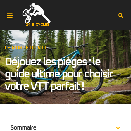
LE MONDE DU VTT
Déjouez les pièges : le
guide ultime pour choisir
votre VTT parfait !
Sommaire