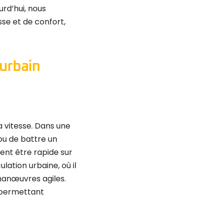
urd’hui, nous
sse et de confort,
 urbain
la vitesse. Dans une
 ou de battre un
ent être rapide sur
culation urbaine, où il
 manœuvres agiles.
 permettant