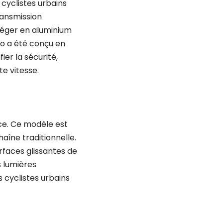
s cyclistes urbains
ransmission
 léger en aluminium
élo a été conçu en
ier la sécurité,
te vitesse.
nce. Ce modèle est
aîne traditionnelle.
rfaces glissantes de
s lumières
s cyclistes urbains