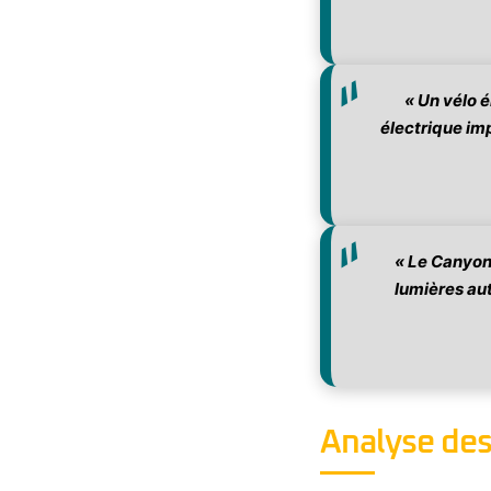
« Un vélo 
électrique imp
« Le Canyon 
lumières aut
Analyse de