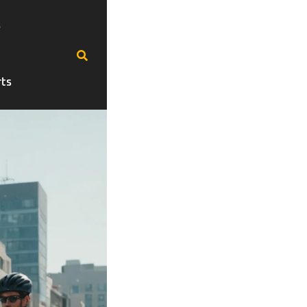
e
rts