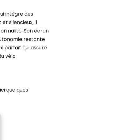
qui intègre des
 silencieux, il
formalité. Son écran
’autonomie restante
x parfait qui assure
u vélo.
ici quelques