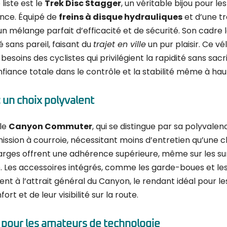
liste est le
Trek Disc Stagger
, un véritable bijou pour le
nce. Équipé de
freins à disque hydrauliques
et d’une t
e un mélange parfait d’efficacité et de sécurité. Son cadre
é sans pareil, faisant du
trajet en ville
un pur plaisir. Ce v
soins des cyclistes qui privilégient la rapidité sans sacrif
nfiance totale dans le contrôle et la stabilité même à hau
 un choix polyvalent
 le
Canyon Commuter
, qui se distingue par sa polyvale
ission à courroie, nécessitant moins d’entretien qu’une ch
larges offrent une adhérence supérieure, même sur les su
uie. Les accessoires intégrés, comme les garde-boues et le
nt à l’attrait général du Canyon, le rendant idéal pour le
ort et de leur visibilité sur la route.
 pour les amateurs de technologie