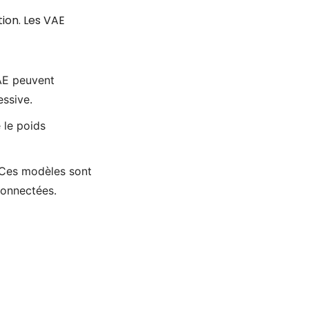
tion. Les VAE
VAE peuvent
essive.
 le poids
. Ces modèles sont
connectées.