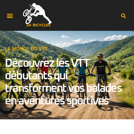
LE MONDE DU VTT
Découvrez les VTT
débutants qui
transforment vos balades
en aventures sportives