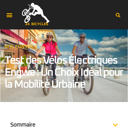
NOS CONSEILS
Test des Vélos Électriques
Engwe : Un Choix Idéal pour
la Mobilité Urbaine
Sommaire